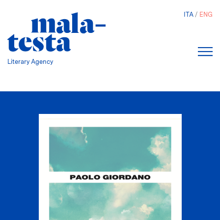
Skip
ITA
ENG
to
main
content
Literary Agency