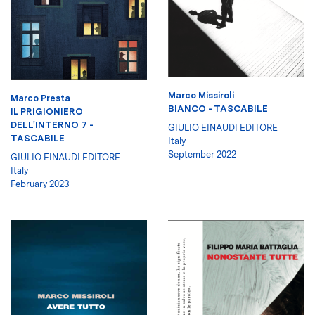
Marco Missiroli
Marco Presta
BIANCO - TASCABILE
IL PRIGIONIERO
DELL'INTERNO 7 -
GIULIO EINAUDI EDITORE
TASCABILE
Italy
September 2022
GIULIO EINAUDI EDITORE
Italy
February 2023