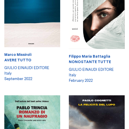
Marco Missiroli
Filippo Maria Battaglia
AVERE TUTTO
NONOSTANTE TUTTE
GIULIO EINAUDI EDITORE
GIULIO EINAUDI EDITORE
Italy
Italy
September 2022
February 2022