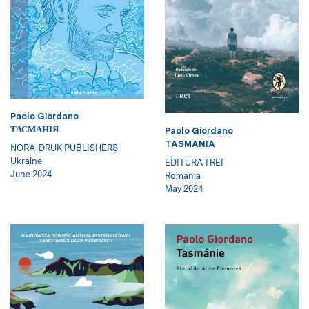
Paolo Giordano
ТАСМАНІЯ
Paolo Giordano
TASMANIA
NORA-DRUK PUBLISHERS
Ukraine
EDITURA TREI
June 2024
Romania
May 2024