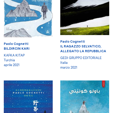
Paolo Cognetti
Paolo Cognetti
IL RAGAZZO SELVATICO,
BILDIRCIN KARI
ALLEGATO LA REPUBBLICA
KAFKA KITAP
GEDI GRUPPO EDITORIALE
Turchia
Italia
aprile 2021
marzo 2021