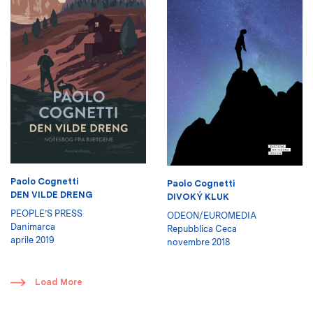
Paolo Cognetti
Paolo Cognetti
DEN VILDE DRENG
DIVOKÝ KLUK
PEOPLE’S PRESS
ODEON/EUROMEDIA
Danimarca
Repubblica Ceca
aprile 2019
novembre 2018
​
Load More