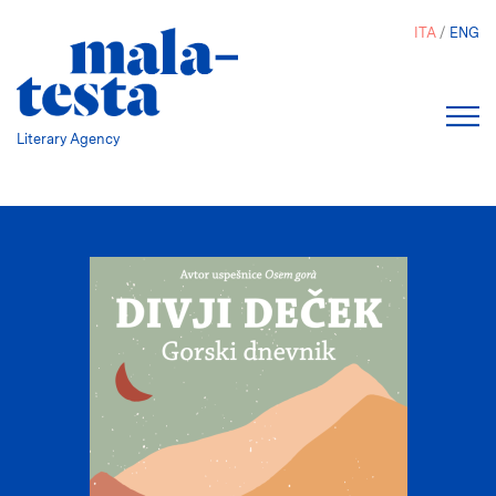
Salta
ITA
ENG
al
contenuto
principale
Literary Agency