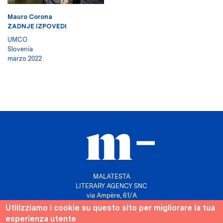
Mauro Corona
ZADNJE IZPOVEDI
UMCO
Slovenia
marzo 2022
MALATESTA
LITERARY AGENCY SNC
via Ampère, 61/A
20131 Milano
Utilizziamo i cookie su questo sito per migliorare la tua
esperienza utente
P. IVA 10158630961