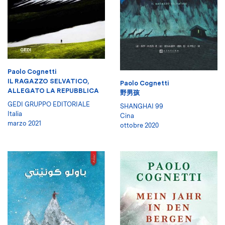
Paolo Cognetti
IL RAGAZZO SELVATICO,
Paolo Cognetti
ALLEGATO LA REPUBBLICA
野男孩
GEDI GRUPPO EDITORIALE
SHANGHAI 99
Italia
Cina
marzo 2021
ottobre 2020