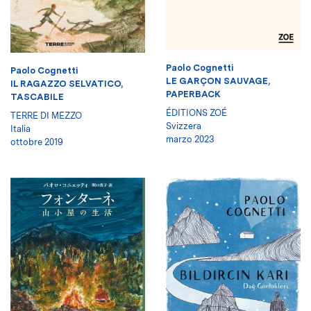
Paolo Cognetti
Paolo Cognetti
LE GARÇON SAUVAGE,
IL RAGAZZO SELVATICO,
PAPERBACK
TASCABILE
ÉDITIONS ZOÉ
TERRE DI MEZZO
Svizzera
Italia
marzo 2023
ottobre 2019