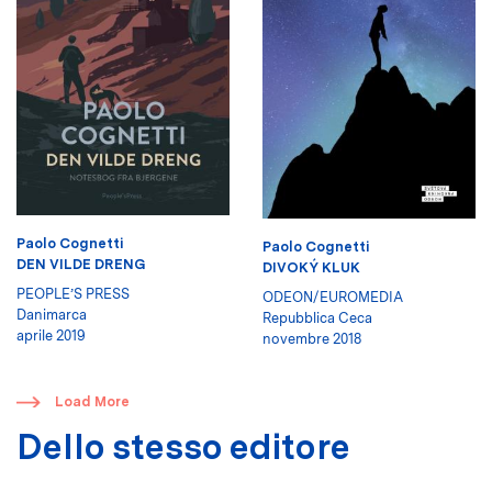
Paolo Cognetti
Paolo Cognetti
DEN VILDE DRENG
DIVOKÝ KLUK
PEOPLE’S PRESS
ODEON/EUROMEDIA
Danimarca
Repubblica Ceca
aprile 2019
novembre 2018
​
Load More
Dello stesso editore