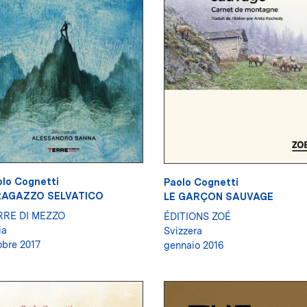
lo Cognetti
Paolo Cognetti
 RAGAZZO SELVATICO
LE GARÇON SAUVAGE
RRE DI MEZZO
ÉDITIONS ZOÉ
ia
Svizzera
obre 2017
gennaio 2016