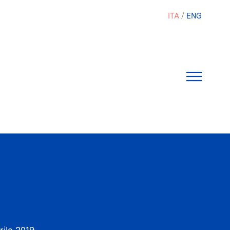
ITA
ENG
rile 2019