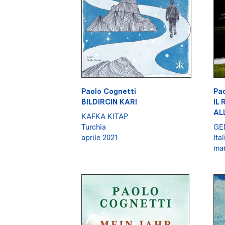
Paolo Cognetti
Pao
BILDIRCIN KARI
IL
AL
KAFKA KITAP
Turchia
GE
aprile 2021
Ital
mar