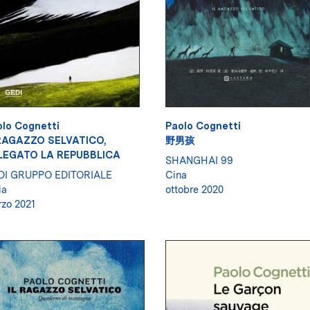
lo Cognetti
Paolo Cognetti
 RAGAZZO SELVATICO,
野男孩
LEGATO LA REPUBBLICA
SHANGHAI 99
DI GRUPPO EDITORIALE
Cina
ia
ottobre 2020
zo 2021