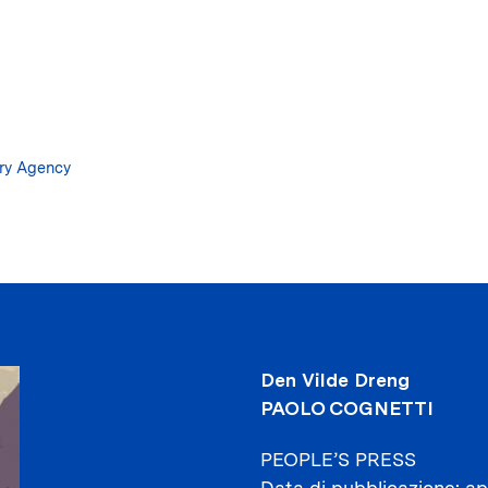
Salta
al
contenuto
principale
ary Agency
Den Vilde Dreng
PAOLO COGNETTI
PEOPLE’S PRESS
Data di pubblicazione
ap