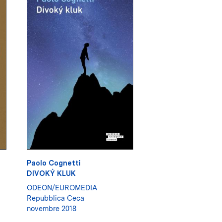
Paolo Cognetti
DIVOKÝ KLUK
ODEON/EUROMEDIA
Repubblica Ceca
novembre 2018