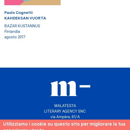
Paolo Cognetti
KAHDEKSAN VUORTA
BAZAR KUSTANNUS
Finlandia
agosto 2017
MALATESTA
LITERARY AGENCY SNC
via Ampère, 61/A
20131 Milano
Utilizziamo i cookie su questo sito per migliorare la tua