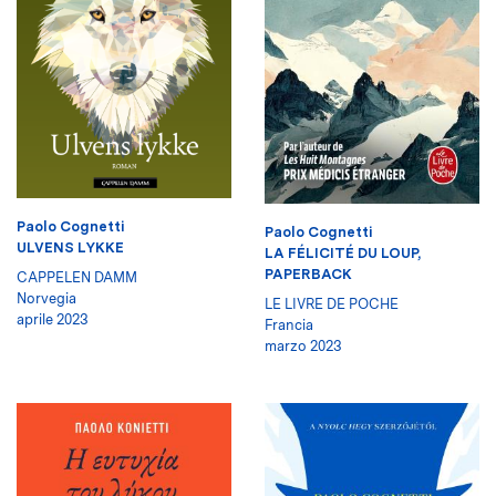
Paolo Cognetti
Paolo Cognetti
ULVENS LYKKE
LA FÉLICITÉ DU LOUP,
PAPERBACK
CAPPELEN DAMM
Norvegia
LE LIVRE DE POCHE
aprile 2023
Francia
marzo 2023