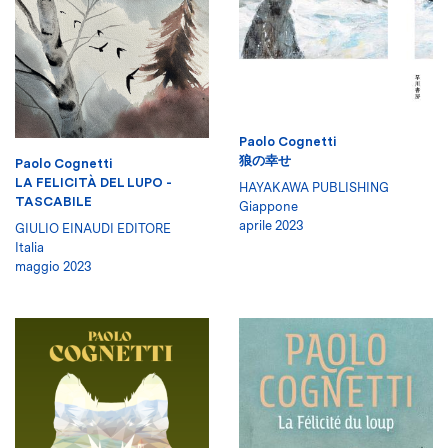
Paolo Cognetti
狼の幸せ
Paolo Cognetti
LA FELICITÀ DEL LUPO -
HAYAKAWA PUBLISHING
TASCABILE
Giappone
aprile 2023
GIULIO EINAUDI EDITORE
Italia
maggio 2023