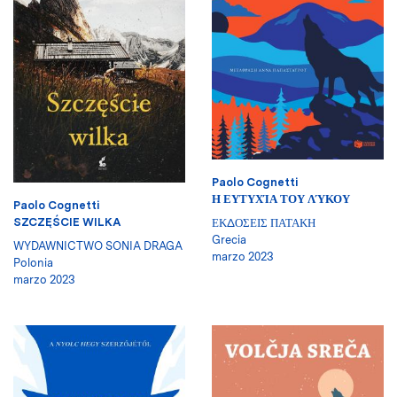
Paolo Cognetti
Η ΕΥΤΥΧΊΑ ΤΟΥ ΛΎΚΟΥ
Paolo Cognetti
SZCZĘŚCIE WILKA
ΕΚΔΟΣΕΙΣ ΠΑΤΑΚΗ
Grecia
WYDAWNICTWO SONIA DRAGA
marzo 2023
Polonia
marzo 2023