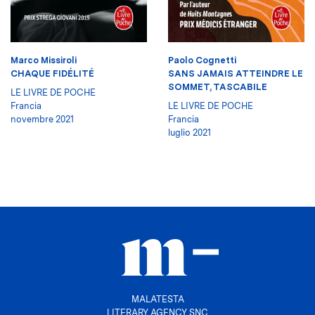
Marco Missiroli
Paolo Cognetti
CHAQUE FIDÉLITÉ
SANS JAMAIS ATTEINDRE LE
SOMMET, TASCABILE
LE LIVRE DE POCHE
Francia
LE LIVRE DE POCHE
novembre 2021
Francia
luglio 2021
MALATESTA
LITERARY AGENCY SNC