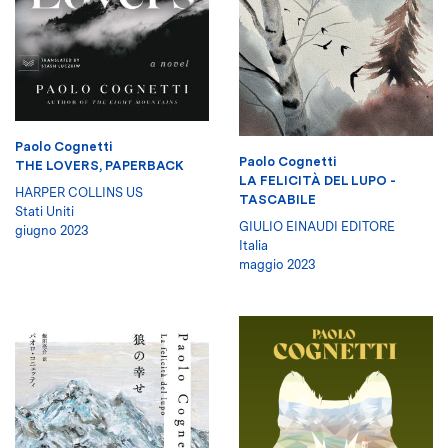
Paolo Cognetti
Paolo Cognetti
THE LOVERS, PAPERBACK
LA FELICITÀ DEL LUPO -
HARPER COLLINS US
TASCABILE
Stati Uniti
GIULIO EINAUDI EDITORE
giugno 2023
Italia
maggio 2023