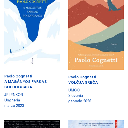
Paolo Cognetti
Paolo Cognetti
A MAGÁNYOS FARKAS
VOLČJA SREČA
BOLDOGSÁGA
UMCO
JELENKOR
Slovenia
Ungheria
gennaio 2023
marzo 2023