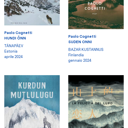
Paolo Cognetti
Paolo Cognetti
HUNDI ÕNN
SUDEN ONNI
TÄNAPÄEV
BAZAR KUSTANNUS
Estonia
Finlandia
aprile 2024
gennaio 2024