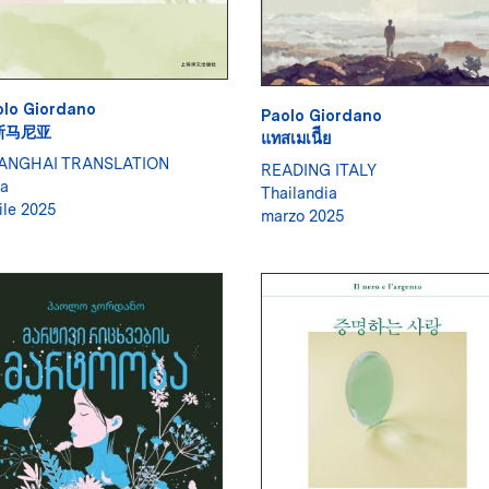
olo Giordano
Paolo Giordano
斯马尼亚
แทสเมเนีีย
ANGHAI TRANSLATION
READING ITALY
a
Thailandia
ile 2025
marzo 2025