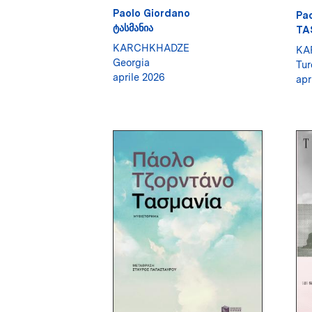
Paolo Giordano
Pa
ᲢᲐᲡᲛᲐᲜᲘᲐ
TA
KARCHKHADZE
KA
Georgia
Tur
aprile 2026
apr