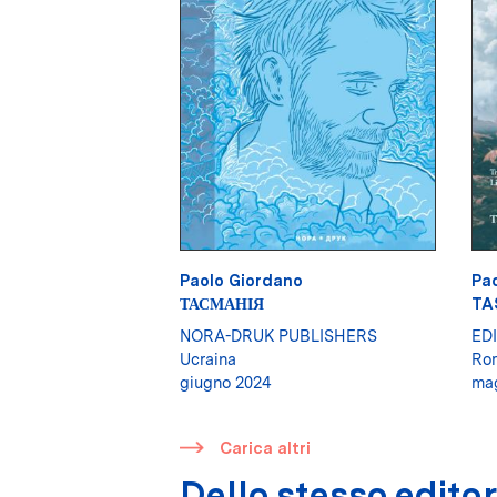
Paolo Giordano
Pa
ТАСМАНІЯ
TA
NORA-DRUK PUBLISHERS
ED
Ucraina
Ro
giugno 2024
ma
​
Carica altri
Dello stesso edito