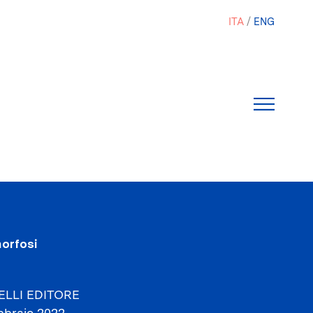
ITA
ENG
morfosi
LLI EDITORE
bbraio 2022