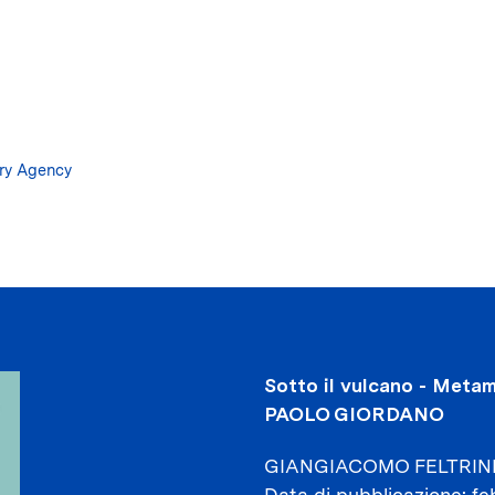
Salta
al
contenuto
principale
ary Agency
Sotto il vulcano - Meta
PAOLO GIORDANO
GIANGIACOMO FELTRINE
Data di pubblicazione
fe