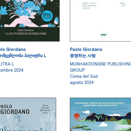
olo Giordano
Paolo Giordano
ᲛᲝᲛᲪᲔᲛᲚᲝᲑᲐ ᲞᲐᲚᲘᲢᲠᲐ L
증명하는 사랑
LITRA L
MUNHAKDONGNE PUBLISHIN
tembre 2024
GROUP
Corea del Sud
agosto 2024