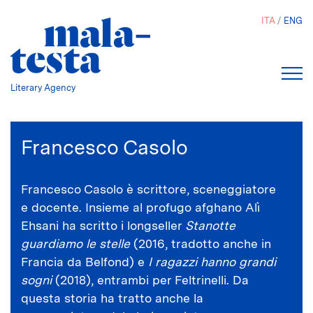
Salta
ITA
ENG
al
contenuto
principale
Literary Agency
Francesco Casolo
Francesco Casolo è scrittore, sceneggiatore
e docente. Insieme al profugo afghano Alì
Ehsani ha scritto i longseller
Stanotte
guardiamo le stelle
(2016, tradotto anche in
Francia da Belfond) e
I ragazzi hanno grandi
sogni
(2018), entrambi per Feltrinelli. Da
questa storia ha tratto anche la