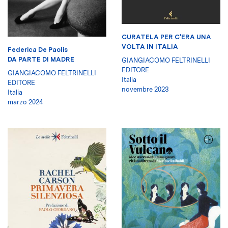
CURATELA PER C'ERA UNA
VOLTA IN ITALIA
Federica De Paolis
DA PARTE DI MADRE
GIANGIACOMO FELTRINELLI
EDITORE
GIANGIACOMO FELTRINELLI
Italia
EDITORE
novembre 2023
Italia
marzo 2024