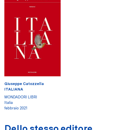
Giuseppe Catozzella
ITALIANA
MONDADORI LIBRI
Italia
febbraio 2021
Dello stesso editore