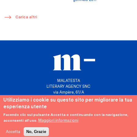
​
Carica altri
MALATESTA
LITERARY AGENCY SNC
via Ampère, 61/A
20131 Milano
Utilizziamo i cookie su questo sito per migliorare la tua
esperienza utente
P. IVA 10158630961
info@agenziamalatesta.com
Facendo clic sul pulsante Accetta o continuando con la navigazione,
Maggiori informazioni
acconsenti all'uso.
Privacy & Cookies
Area riservata
Accetta
No, Grazie