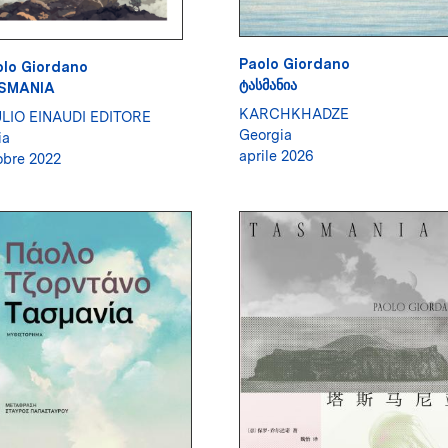
Paolo Giordano
olo Giordano
ᲢᲐᲡᲛᲐᲜᲘᲐ
SMANIA
KARCHKHADZE
ULIO EINAUDI EDITORE
Georgia
ia
aprile 2026
obre 2022