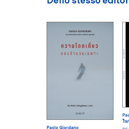
Dello stesso edito
Pa
ในก
Paolo Giordano