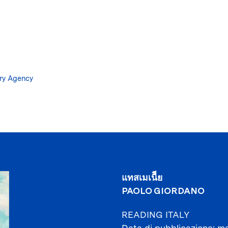
Salta
al
contenuto
principale
ary Agency
แทสเมเนีีย
PAOLO GIORDANO
READING ITALY
Data di pubblicazione
ma