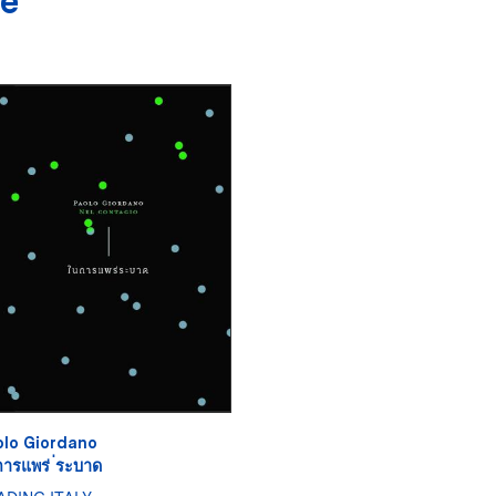
re
olo Giordano
ารแพร่ ่ระบาด