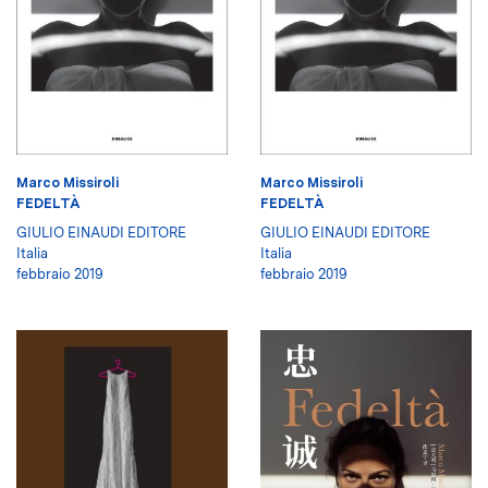
Marco Missiroli
Marco Missiroli
FEDELTÀ
FEDELTÀ
GIULIO EINAUDI EDITORE
GIULIO EINAUDI EDITORE
Italia
Italia
febbraio 2019
febbraio 2019