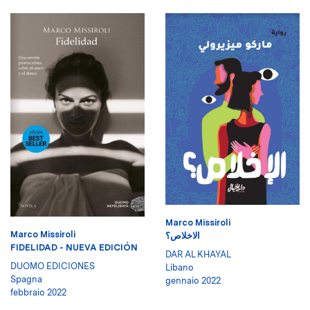
Marco Missiroli
Marco Missiroli
الاخلاص؟
FIDELIDAD - NUEVA EDICIÓN
DAR AL KHAYAL
DUOMO EDICIONES
Libano
Spagna
gennaio 2022
febbraio 2022