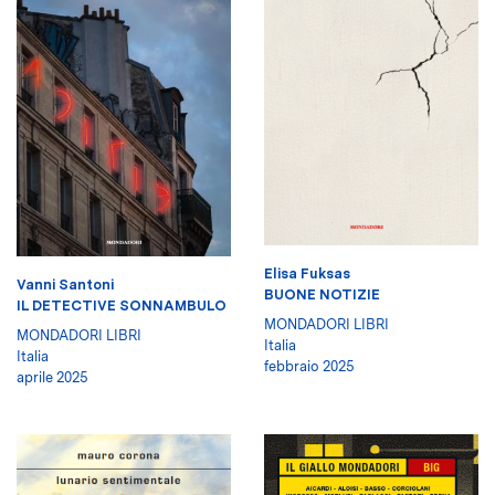
Elisa Fuksas
Vanni Santoni
BUONE NOTIZIE
IL DETECTIVE SONNAMBULO
MONDADORI LIBRI
MONDADORI LIBRI
Italia
Italia
febbraio 2025
aprile 2025