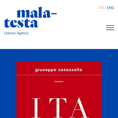
Salta
ITA
ENG
al
contenuto
principale
Literary Agency