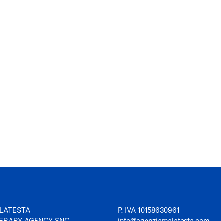
LATESTA
P. IVA 10158630961
TERARY AGENCY SNC
info@agenziamalatesta.com