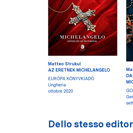
Matteo Strukul
Ma
AZ ERETNEK MICHELANGELO
DA
EURÓPA KÖNYVKIADÓ
MI
Ungheria
GO
ottobre 2020
Ge
set
Dello stesso edito