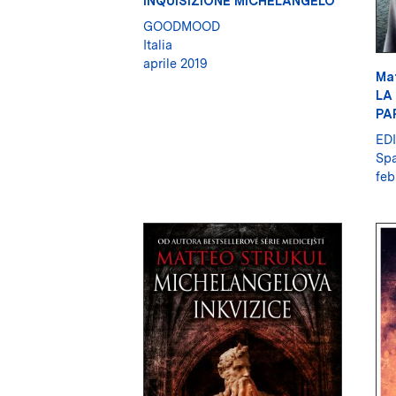
INQUISIZIONE MICHELANGELO
GOODMOOD
Italia
aprile 2019
Ma
LA
PA
ED
Sp
feb