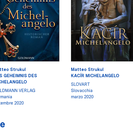
tteo Strukul
Matteo Strukul
S GEHEIMNIS DES
KACÍR MICHELANGELO
CHELANGELO
SLOVART
LDMANN VERLAG
Slovacchia
rmania
marzo 2020
tembre 2020
re