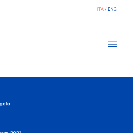
ITA
ENG
gelo
J
rzo 2021