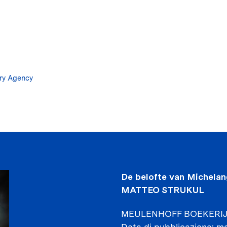
Salta
al
contenuto
principale
ary Agency
De belofte van Michelan
MATTEO STRUKUL
MEULENHOFF BOEKERI
Data di pubblicazione
ma