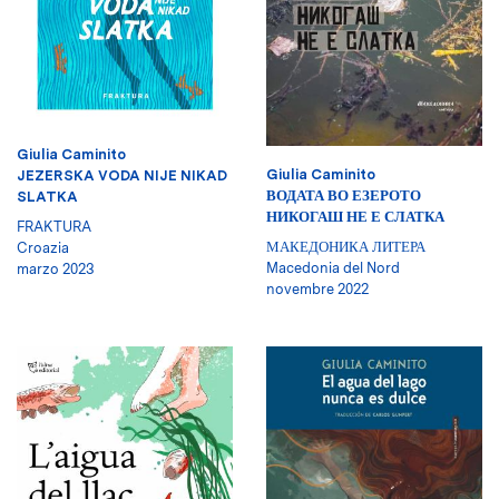
Giulia Caminito
Giulia Caminito
JEZERSKA VODA NIJE NIKAD
ВОДАТА ВО ЕЗЕРОТО
SLATKA
НИКОГАШ НЕ Е СЛАТКА
FRAKTURA
МАКЕДОНИКА ЛИТЕРА
Croazia
Macedonia del Nord
marzo 2023
novembre 2022