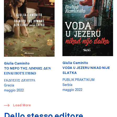
Giulia Caminito
Giulia Caminito
VODA U JEZERU NIKAD NIJE
TO NEPO THΣ ΛΙΜΝΗΣ ΔΕΝ
SLATKA
ΕΙΝΑΙ ΠΟΤΈ ΓΛΥΚΟ
PUBLIK PRAKTIKUM
ΕΚΔΌΣΕΙΣ ΔΙΌΠΤΡΑ
Serbia
Grecia
maggio 2022
maggio 2022
​
Load More
Dello stesso editore