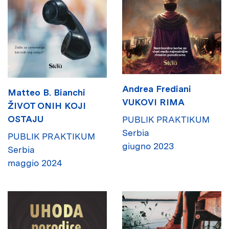
Andrea Frediani
Matteo B. Bianchi
VUKOVI RIMA
ŽIVOT ONIH KOJI
OSTAJU
PUBLIK PRAKTIKUM
Serbia
PUBLIK PRAKTIKUM
giugno 2023
Serbia
maggio 2024