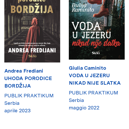
Giulia Caminito
Andrea Frediani
VODA U JEZERU
UHODA PORODICE
NIKAD NIJE SLATKA
BORDŽIJA
PUBLIK PRAKTIKUM
PUBLIK PRAKTIKUM
Serbia
Serbia
maggio 2022
aprile 2023