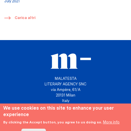
July 2021
​
Carica altri
MALATESTA
LITERARY AGENCY SNC
via Ampère, 61/A
20131 Milan
Italy
We use cookies on this site to enhance your user
P. IVA 10158630961
experience
info@agenziamalatesta.com
More info
By clicking the Accept button, you agree to us doing so.
Privacy & Cookies
Area riservata