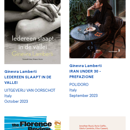
Ginevra Lamberti
IRAN UNDER 30 -
Ginevra Lamberti
PREFAZIONE
LEDEREEN SLAAPT IN DE
VALLEI
POLIDORO
Italy
UITGEVERIJ VAN OORSCHOT
September 2023
Italy
October 2023