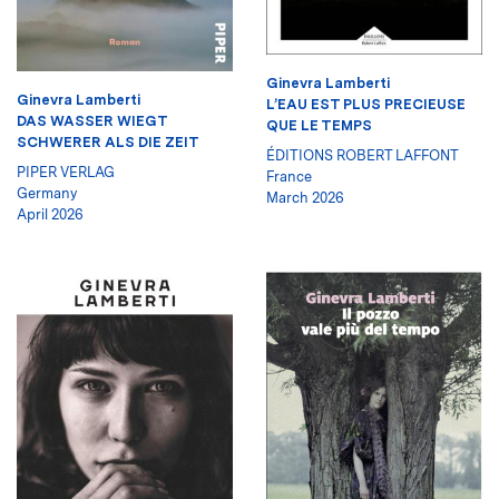
Ginevra Lamberti
Ginevra Lamberti
L’EAU EST PLUS PRECIEUSE
DAS WASSER WIEGT
QUE LE TEMPS
SCHWERER ALS DIE ZEIT
ÉDITIONS ROBERT LAFFONT
PIPER VERLAG
France
Germany
March 2026
April 2026