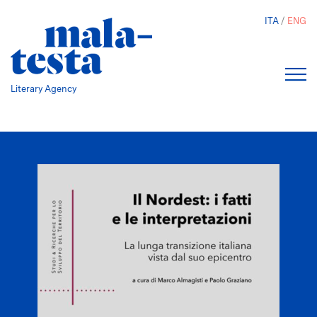
Skip
ITA
ENG
to
main
content
Literary Agency