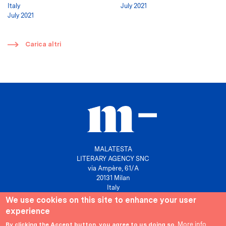
Italy
July 2021
July 2021
​
Carica altri
MALATESTA
LITERARY AGENCY SNC
via Ampère, 61/A
20131 Milan
Italy
We use cookies on this site to enhance your user
P. IVA 10158630961
experience
info@agenziamalatesta.com
More info
By clicking the Accept button, you agree to us doing so.