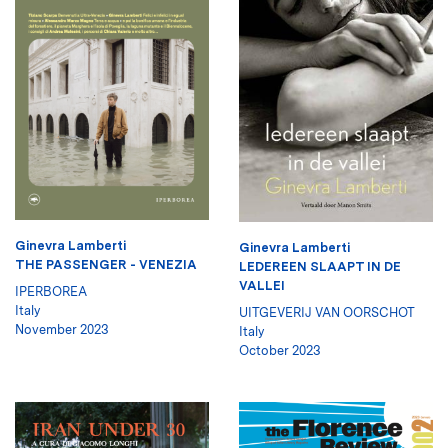
Ginevra Lamberti
Ginevra Lamberti
THE PASSENGER - VENEZIA
LEDEREEN SLAAPT IN DE
VALLEI
IPERBOREA
Italy
UITGEVERIJ VAN OORSCHOT
November 2023
Italy
October 2023