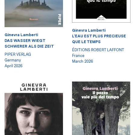
Ginevra Lamberti
Ginevra Lamberti
L’EAU EST PLUS PRECIEUSE
DAS WASSER WIEGT
QUE LE TEMPS
SCHWERER ALS DIE ZEIT
ÉDITIONS ROBERT LAFFONT
PIPER VERLAG
France
Germany
March 2026
April 2026