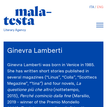
Skip
ITA
ENG
to
main
content
Literary Agency
Ginevra Lamberti
Ginevra Lamberti was born in Venice in 1985.
She has written short stories published in
several magazines (“Linus”, “Colla”, “Scottecs
Megazine”, “’tina”) and four novels,
La
questione più che altro
(nottetempo,
2015),
Perché comincio dalla fine
(Marsilio,
2019 - winner of the Premio Mondello