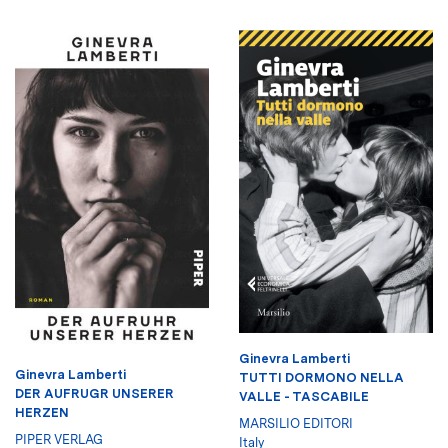
Ginevra Lamberti
Ginevra Lamberti
TUTTI DORMONO NELLA
DER AUFRUGR UNSERER
VALLE - TASCABILE
HERZEN
MARSILIO EDITORI
PIPER VERLAG
Italy