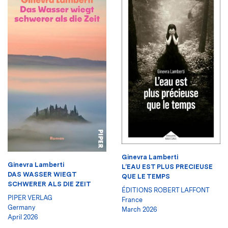
Ginevra Lamberti
Ginevra Lamberti
L’EAU EST PLUS PRECIEUSE
DAS WASSER WIEGT
QUE LE TEMPS
SCHWERER ALS DIE ZEIT
ÉDITIONS ROBERT LAFFONT
PIPER VERLAG
France
Germany
March 2026
April 2026