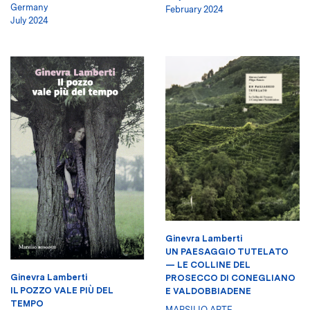
Germany
February 2024
July 2024
Ginevra Lamberti
UN PAESAGGIO TUTELATO
— LE COLLINE DEL
Ginevra Lamberti
PROSECCO DI CONEGLIANO
IL POZZO VALE PIÙ DEL
E VALDOBBIADENE
TEMPO
MARSILIO ARTE