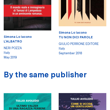
Simona Lo Iacono
Simona Lo Iacono
TU NON DICI PAROLE
L'ALBATRO
GIULIO PERRONE EDITORE
NERI POZZA
Italy
Italy
September 2018
May 2019
By the same publisher