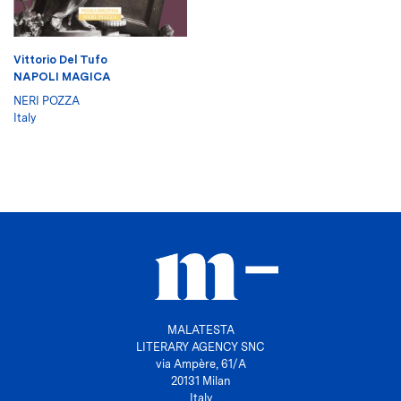
Vittorio Del Tufo
NAPOLI MAGICA
NERI POZZA
Italy
MALATESTA
LITERARY AGENCY SNC
via Ampère, 61/A
20131 Milan
Italy