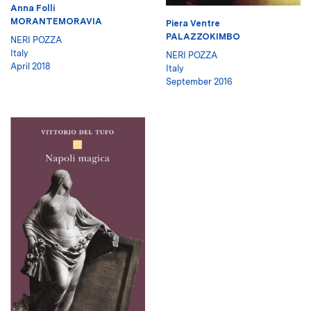
Anna Folli
MORANTEMORAVIA
Piera Ventre
PALAZZOKIMBO
NERI POZZA
Italy
NERI POZZA
April 2018
Italy
September 2016