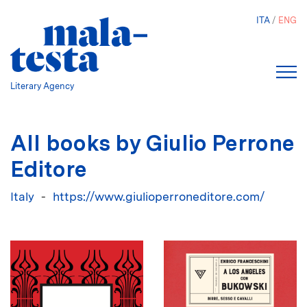
Skip
ITA
ENG
to
main
content
Literary Agency
All books by Giulio Perrone
Editore
Italy
https://www.giulioperroneditore.com/