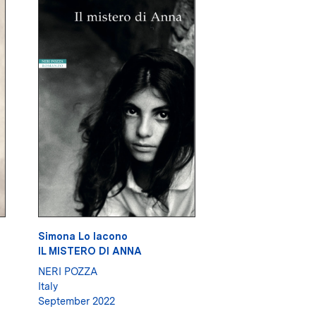
Simona Lo Iacono
IL MISTERO DI ANNA
NERI POZZA
Italy
September 2022