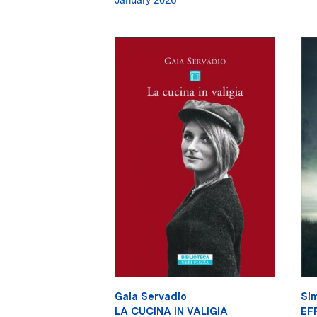
Gaia Servadio
Si
LA CUCINA IN VALIGIA
EF