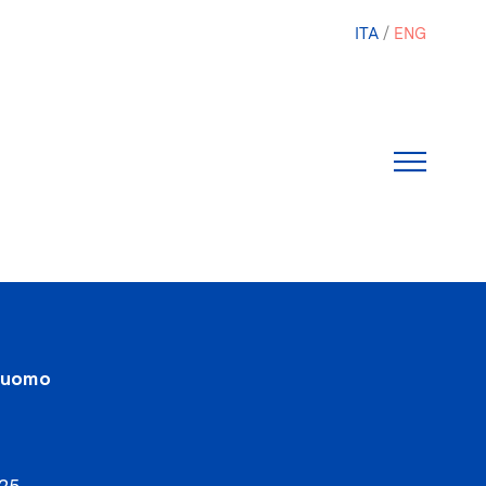
ITA
ENG
iluomo
25