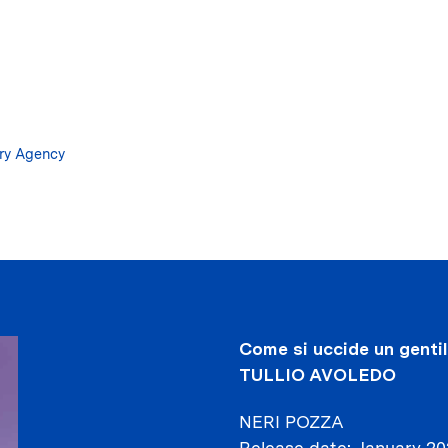
Skip
to
main
content
ary Agency
Come si uccide un gent
TULLIO AVOLEDO
NERI POZZA
Release date
January 20