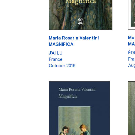
Mar
Maria Rosaria Valentini
MA
MAGNIFICA
ÉD
J'AI LU
Fra
France
Aug
October 2019