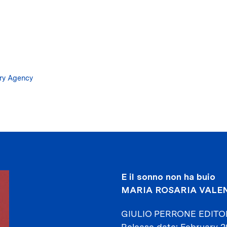
Skip
to
main
content
ary Agency
E il sonno non ha buio
MARIA ROSARIA VALEN
GIULIO PERRONE EDITO
Release date
February 2