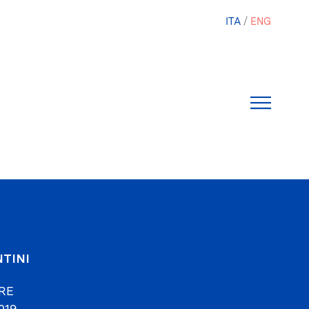
ITA
ENG
TINI
RE
019