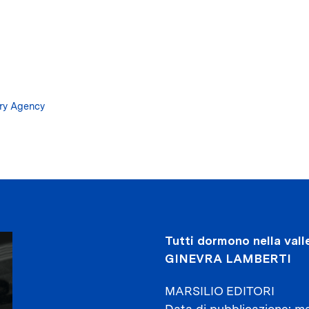
Salta
al
contenuto
principale
ary Agency
Tutti dormono nella vall
GINEVRA LAMBERTI
MARSILIO EDITORI
Data di pubblicazione
ma