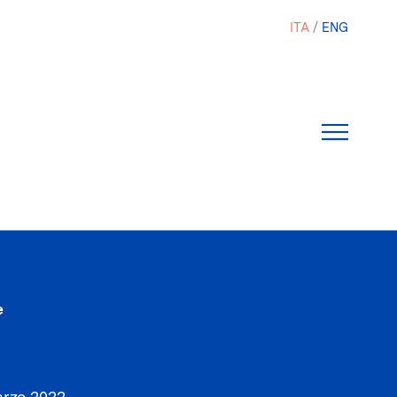
ITA
ENG
e
rzo 2022