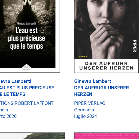
evra Lamberti
Ginevra Lamberti
EAU EST PLUS PRECIEUSE
DER AUFRUGR UNSERER
E LE TEMPS
HERZEN
ITIONS ROBERT LAFFONT
PIPER VERLAG
ncia
Germania
zo 2026
luglio 2024