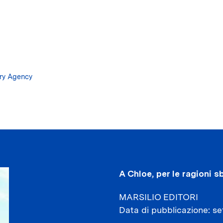
Salta
al
contenuto
principale
ary Agency
A Chloe, per le ragioni s
MARSILIO EDITORI
Data di pubblicazione
se