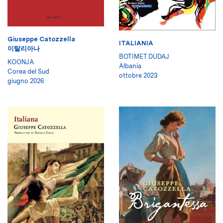
Giuseppe Catozzella
ITALIANIA
이탈리아나
BOTIMET DUDAJ
KOONJA
Albania
Corea del Sud
ottobre 2023
giugno 2026