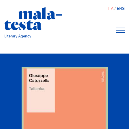
Salta
ITA
ENG
al
contenuto
principale
Literary Agency