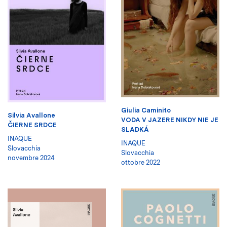
Giulia Caminito
Silvia Avallone
VODA V JAZERE NIKDY NIE JE
ČIERNE SRDCE
SLADKÁ
INAQUE
INAQUE
Slovacchia
Slovacchia
novembre 2024
ottobre 2022