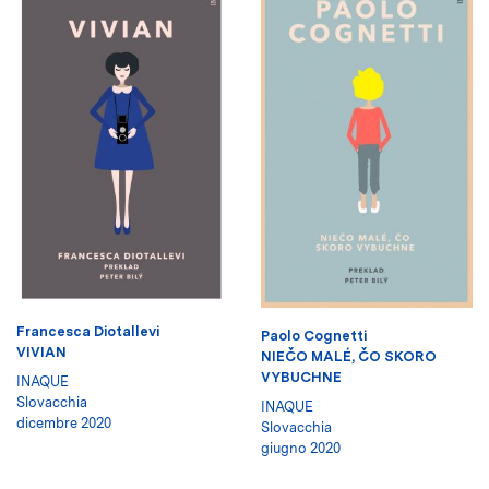
Francesca Diotallevi
Paolo Cognetti
VIVIAN
NIEČO MALÉ, ČO SKORO
VYBUCHNE
INAQUE
Slovacchia
INAQUE
dicembre 2020
Slovacchia
giugno 2020