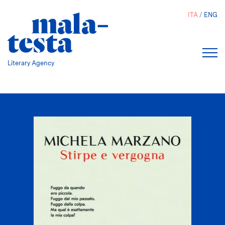
Salta
ITA
ENG
al
contenuto
principale
Literary Agency