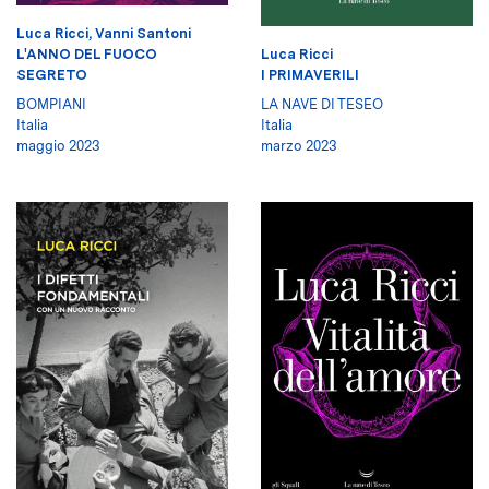
Luca Ricci
,
Vanni Santoni
Luca Ricci
L'ANNO DEL FUOCO
I PRIMAVERILI
SEGRETO
LA NAVE DI TESEO
BOMPIANI
Italia
Italia
marzo 2023
maggio 2023