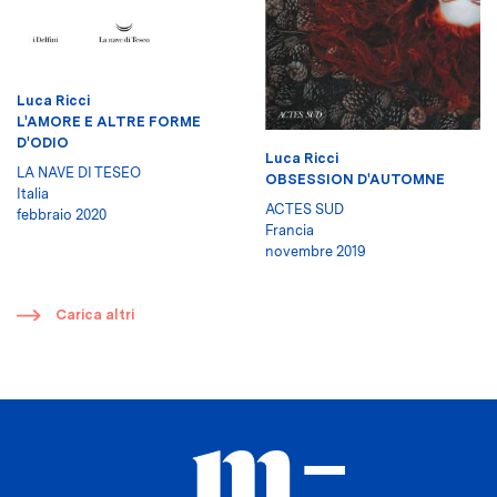
Luca Ricci
L'AMORE E ALTRE FORME
D'ODIO
Luca Ricci
LA NAVE DI TESEO
OBSESSION D'AUTOMNE
Italia
ACTES SUD
febbraio 2020
Francia
novembre 2019
​
Carica altri