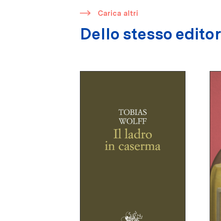
​
Carica altri
Dello stesso edito