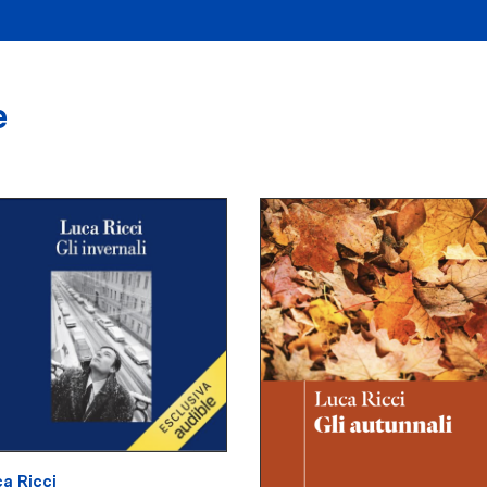
e
a Ricci