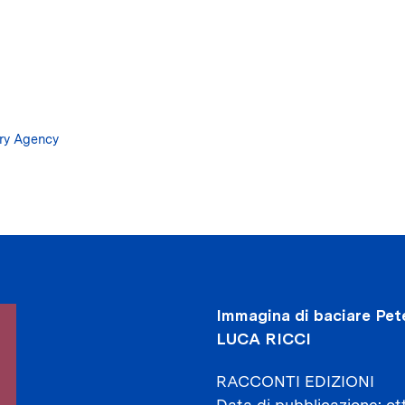
Salta
al
contenuto
principale
ary Agency
Immagina di baciare Pet
LUCA RICCI
RACCONTI EDIZIONI
Data di pubblicazione
ot