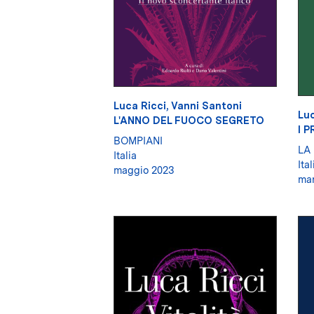
Luca Ricci
,
Vanni Santoni
Luc
L'ANNO DEL FUOCO SEGRETO
I P
BOMPIANI
LA
Italia
Ital
maggio 2023
mar