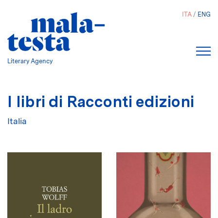
Salta
ITA
ENG
al
contenuto
principale
Literary Agency
I libri di Racconti edizioni
Italia