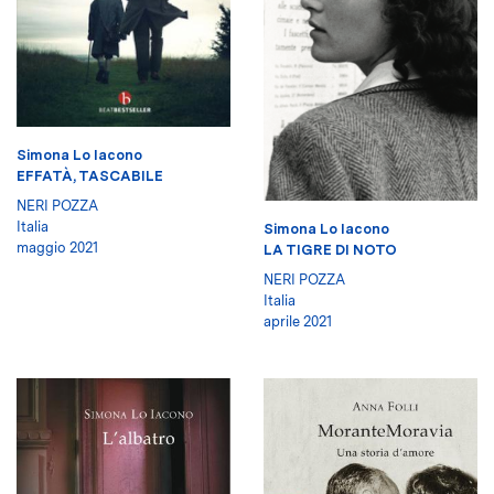
Simona Lo Iacono
EFFATÀ, TASCABILE
NERI POZZA
Italia
Simona Lo Iacono
maggio 2021
LA TIGRE DI NOTO
NERI POZZA
Italia
aprile 2021