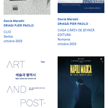
Dacia Maraini
Dacia Maraini
DRAGĂ PIER PAOLO
DRAGI PJER PAOLO
CASA CĂRŢII DE ŞTIINŢĂ
CLIO
EDITURA
Serbia
Romania
ottobre 2023
ottobre 2023