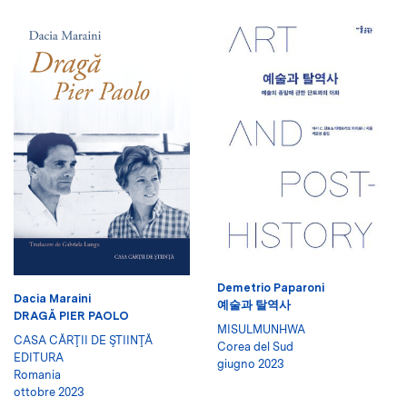
Demetrio Paparoni
Dacia Maraini
예술과 탈역사
DRAGĂ PIER PAOLO
MISULMUNHWA
CASA CĂRŢII DE ŞTIINŢĂ
Corea del Sud
EDITURA
giugno 2023
Romania
ottobre 2023