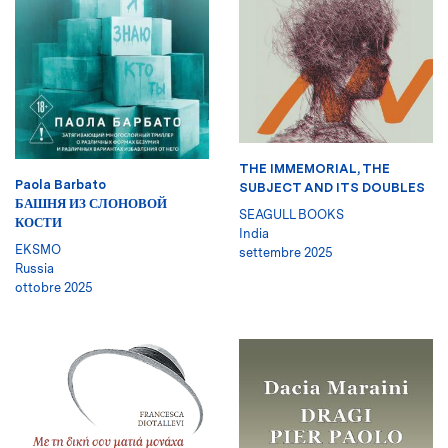
THE IMMEMORIAL, THE
Paola Barbato
SUBJECT AND ITS DOUBLES
БАШНЯ ИЗ СЛОНОВОЙ
SEAGULL BOOKS
КОСТИ
India
EKSMO
settembre 2025
Russia
ottobre 2025