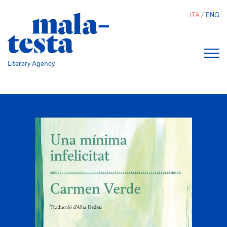
Salta
ITA
ENG
al
contenuto
principale
Literary Agency