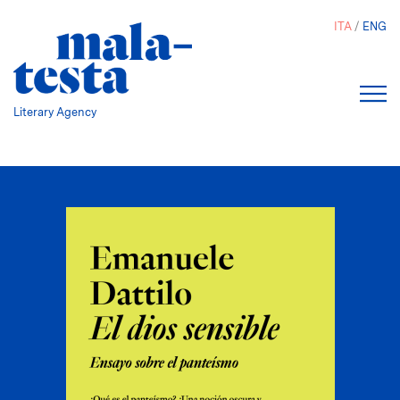
Salta
ITA
ENG
al
contenuto
principale
Literary Agency