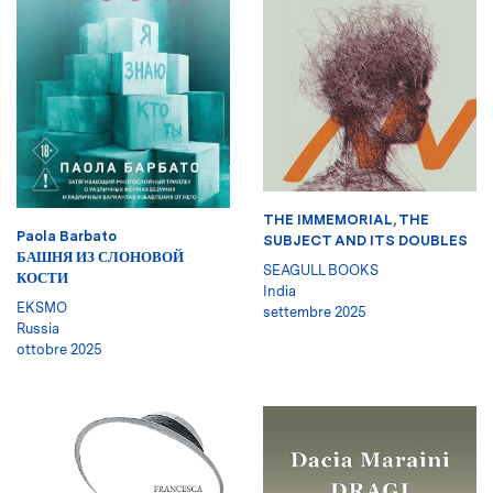
THE IMMEMORIAL, THE
Paola Barbato
SUBJECT AND ITS DOUBLES
БАШНЯ ИЗ СЛОНОВОЙ
SEAGULL BOOKS
КОСТИ
India
EKSMO
settembre 2025
Russia
ottobre 2025