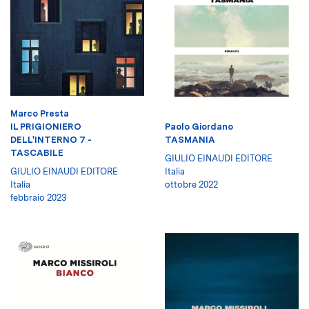
Marco Presta
IL PRIGIONIERO
Paolo Giordano
DELL'INTERNO 7 -
TASMANIA
TASCABILE
GIULIO EINAUDI EDITORE
GIULIO EINAUDI EDITORE
Italia
Italia
ottobre 2022
febbraio 2023