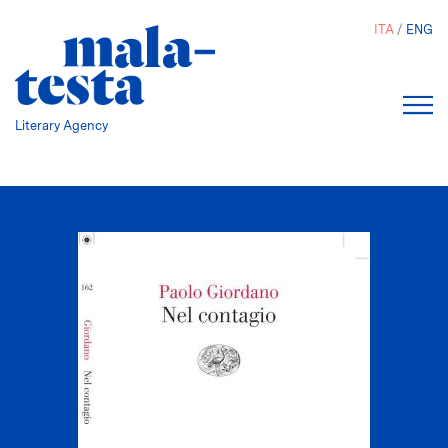
Salta
ITA
ENG
al
contenuto
principale
Literary Agency