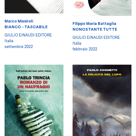
Marco Missiroli
Filippo Maria Battaglia
BIANCO - TASCABILE
NONOSTANTE TUTTE
GIULIO EINAUDI EDITORE
GIULIO EINAUDI EDITORE
Italia
Italia
settembre 2022
febbraio 2022