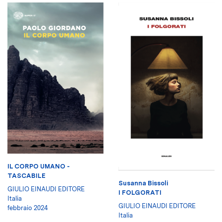
IL CORPO UMANO -
TASCABILE
Susanna Bissoli
GIULIO EINAUDI EDITORE
I FOLGORATI
Italia
GIULIO EINAUDI EDITORE
febbraio 2024
Italia