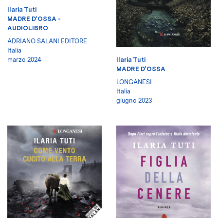
Ilaria Tuti
MADRE D'OSSA -
AUDIOLIBRO
ADRIANO SALANI EDITORE
Italia
marzo 2024
Ilaria Tuti
MADRE D'OSSA
LONGANESI
Italia
giugno 2023