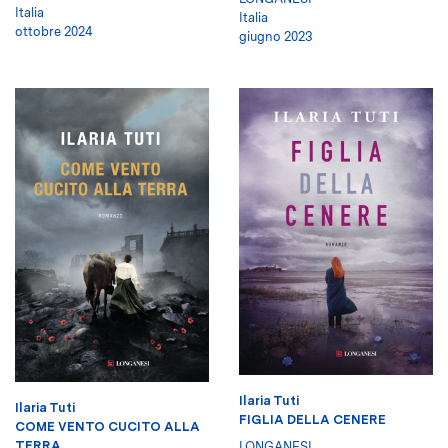
Italia
Italia
ottobre 2024
giugno 2023
Ilaria Tuti
Ilaria Tuti
FIGLIA DELLA CENERE
COME VENTO CUCITO ALLA
TERRA
LONGANESI