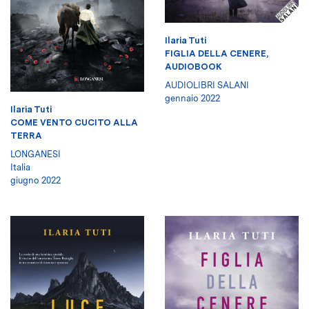
Ilaria Tuti
FIGLIA DELLA CENERE,
AUDIOBOOK
AUDIOLIBRI SALANI
gennaio 2022
Ilaria Tuti
COME VENTO CUCITO ALLA
TERRA
LONGANESI
Italia
giugno 2022