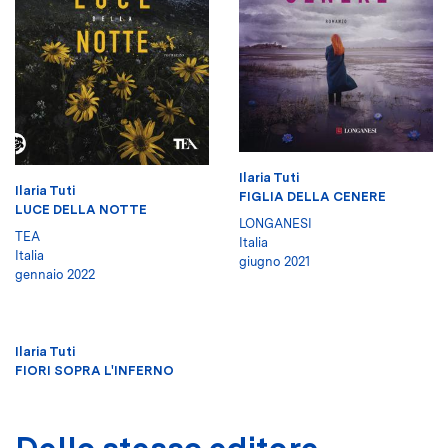
Ilaria Tuti
Ilaria Tuti
FIGLIA DELLA CENERE
LUCE DELLA NOTTE
LONGANESI
TEA
Italia
Italia
giugno 2021
gennaio 2022
Ilaria Tuti
FIORI SOPRA L'INFERNO