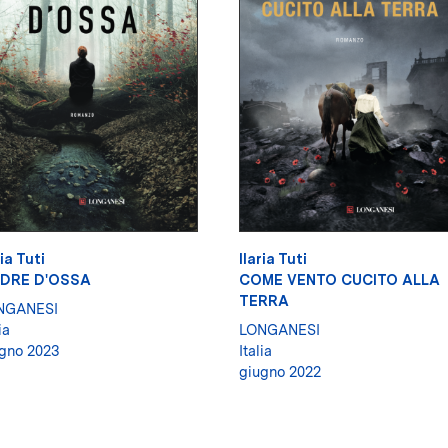
ria Tuti
Ilaria Tuti
DRE D'OSSA
COME VENTO CUCITO ALLA
TERRA
NGANESI
ia
LONGANESI
gno 2023
Italia
giugno 2022