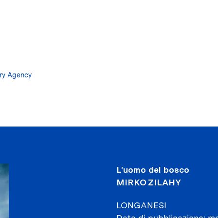
Salta
al
contenuto
principale
ary Agency
L'uomo del bosco
MIRKO ZILAHY
LONGANESI
Data di pubblicazione
ma