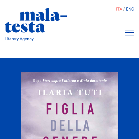
Salta
ITA
ENG
al
contenuto
principale
Literary Agency