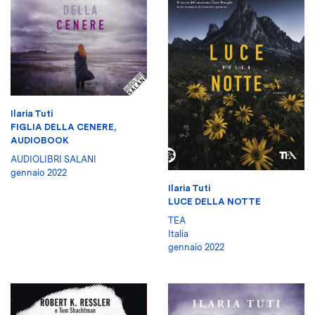
Ilaria Tuti
FIGLIA DELLA CENERE,
AUDIOBOOK
AUDIOLIBRI SALANI
gennaio 2022
Ilaria Tuti
LUCE DELLA NOTTE
TEA
Italia
gennaio 2022