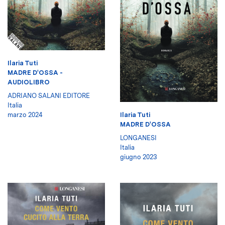
Ilaria Tuti
MADRE D'OSSA -
AUDIOLIBRO
ADRIANO SALANI EDITORE
Italia
marzo 2024
Ilaria Tuti
MADRE D'OSSA
LONGANESI
Italia
giugno 2023