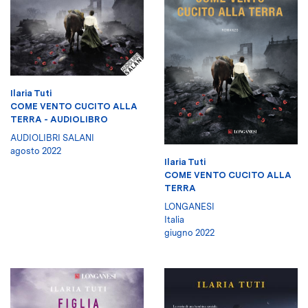
Ilaria Tuti
COME VENTO CUCITO ALLA
TERRA - AUDIOLIBRO
AUDIOLIBRI SALANI
agosto 2022
Ilaria Tuti
COME VENTO CUCITO ALLA
TERRA
LONGANESI
Italia
giugno 2022