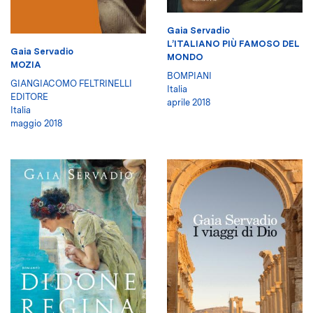
Gaia Servadio
L’ITALIANO PIÙ FAMOSO DEL
Gaia Servadio
MONDO
MOZIA
BOMPIANI
GIANGIACOMO FELTRINELLI
Italia
EDITORE
aprile 2018
Italia
maggio 2018