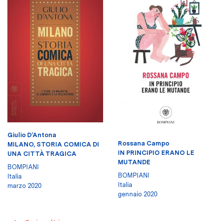
Giulio D’Antona
Rossana Campo
MILANO, STORIA COMICA DI
IN PRINCIPIO ERANO LE
UNA CITTÀ TRAGICA
MUTANDE
BOMPIANI
BOMPIANI
Italia
Italia
marzo 2020
gennaio 2020