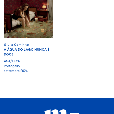
Giulia Caminito
A ÁGUA DO LAGO NUNCA É
DOCE
ASA/LEYA
Portogallo
settembre 2024