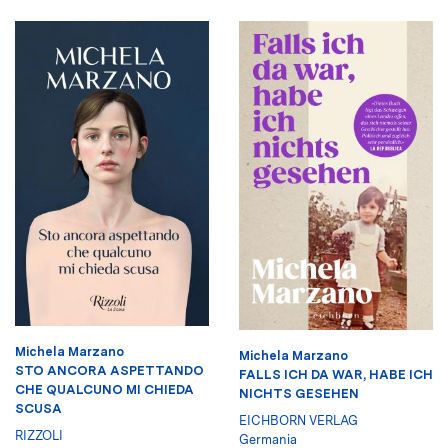
Michela Marzano
Michela Marzano
STO ANCORA ASPETTANDO
FALLS ICH DA WAR, HABE ICH
CHE QUALCUNO MI CHIEDA
NICHTS GESEHEN
SCUSA
EICHBORN VERLAG
RIZZOLI
Germania