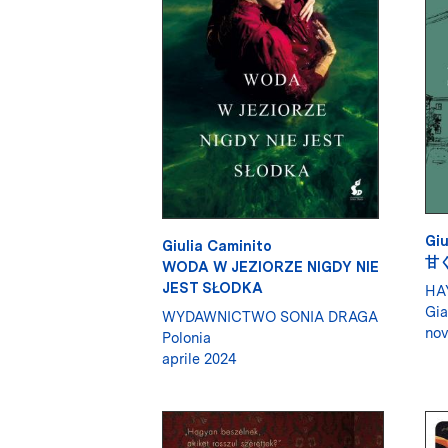
Giu
Giulia Caminito
甘く
WODA W JEZIORZE NIGDY NIE
JEST SŁODKA
HA
Gi
WYDAWNICTWO SONIA DRAGA
no
Polonia
aprile 2024