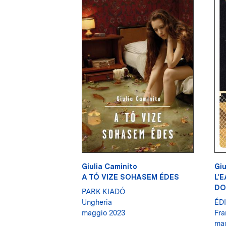
Giulia Caminito
Giu
A TÓ VIZE SOHASEM ÉDES
L'
DO
PARK KIADÓ
Ungheria
ÉD
maggio 2023
Fra
mag