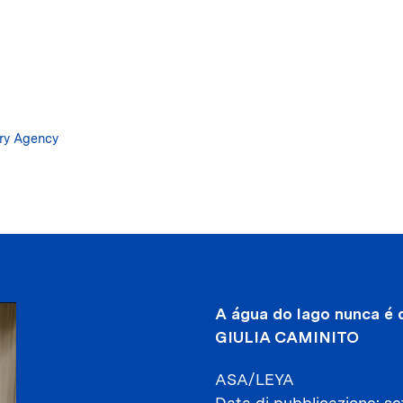
Salta
al
contenuto
principale
ary Agency
A água do lago nunca é 
GIULIA CAMINITO
ASA/LEYA
Data di pubblicazione
se