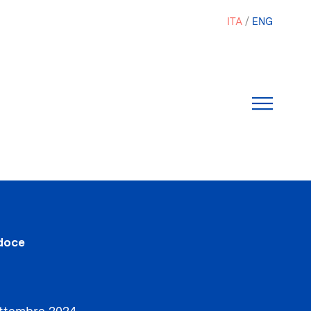
ITA
ENG
doce
ttembre 2024