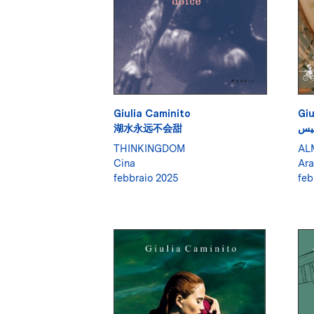
Giulia Caminito
Giu
湖水永远不会甜
 ليس
THINKINGDOM
AL
Cina
Ara
febbraio 2025
feb