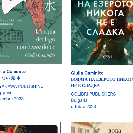
lia Caminito
Giulia Caminito
ない 湖 水
ВОДАТА НА ЕЗЕРОТО НИКОГ
НЕ Е СЛАДКА
YAKAWA PUBLISHING
appone
COLIBRI PUBLISHERS
vembre 2023
Bulgaria
ottobre 2023