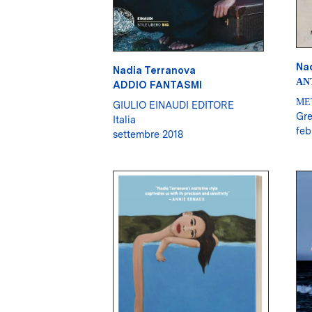
Na
Nadia Terranova
ΑΝ
ADDIO FANTASMI
ΜΕ
GIULIO EINAUDI EDITORE
Gre
Italia
feb
settembre 2018