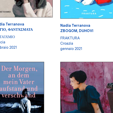
dia Terranova
Nadia Terranova
ΤΊΟ, ΦΑΝΤΆΣΜΑΤΑ
ZBOGOM, DUHOVI
ΤΑΊΧΜΙΟ
FRAKTURA
cia
Croazia
braio 2021
gennaio 2021