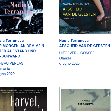
dia Terranova
Nadia Terranova
R MORGEN, AN DEM MEIN
AFSCHEID VAN DE GEESTEN
TER AUFSTAND UND
UITGEVERIJ COSSEE
RSCHWAND
Olanda
FBAU VERLAG
giugno 2020
rmania
gno 2020