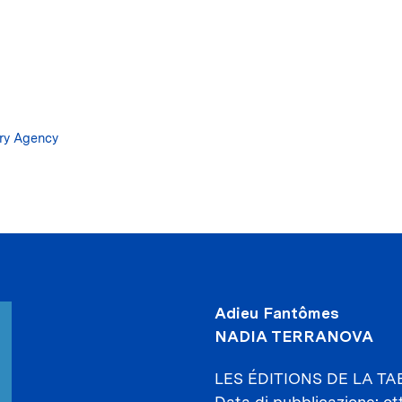
Salta
al
contenuto
principale
ary Agency
Adieu Fantômes
NADIA TERRANOVA
LES ÉDITIONS DE LA T
Data di pubblicazione
ot