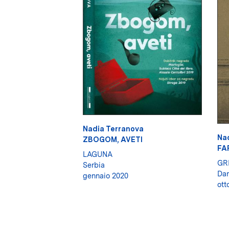
Nadia Terranova
Na
ZBOGOM, AVETI
FA
LAGUNA
GR
Serbia
Da
gennaio 2020
ott