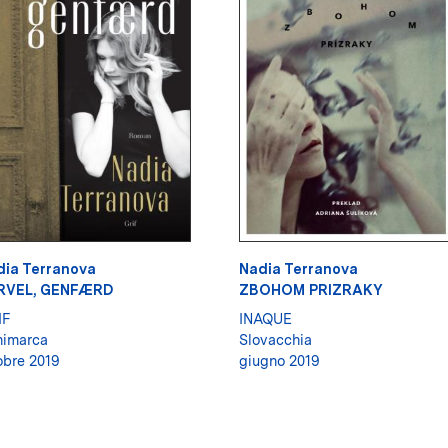
dia Terranova
Nadia Terranova
RVEL, GENFÆRD
ZBOHOM PRIZRAKY
IF
INAQUE
nimarca
Slovacchia
obre 2019
giugno 2019