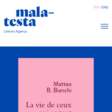
Salta
ITA
ENG
al
contenuto
principale
Literary Agency