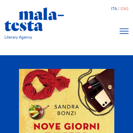
Skip
ITA
ENG
to
main
content
Literary Agency