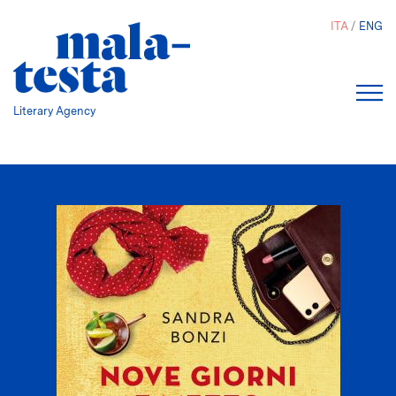
Salta
ITA
ENG
al
contenuto
principale
Literary Agency