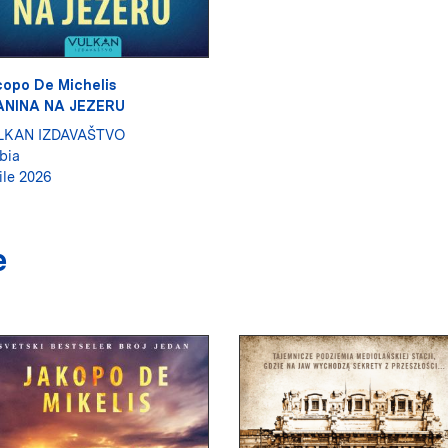
opo De Michelis
ANINA NA JEZERU
LKAN IZDAVAŠTVO
bia
ile 2026
e