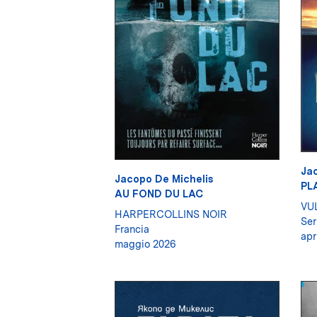
Jac
Jacopo De Michelis
PL
AU FOND DU LAC
VU
HARPERCOLLINS NOIR
Ser
Francia
apr
maggio 2026