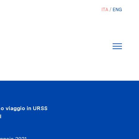
ITA
ENG
imo viaggio in URSS
I
nnaio 2021