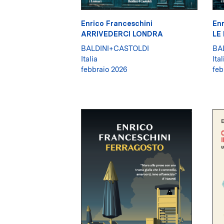
Enrico Franceschini
Enr
ARRIVEDERCI LONDRA
LE
BALDINI+CASTOLDI
BA
Italia
Ital
febbraio 2026
feb