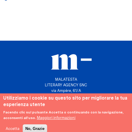
MALATESTA
LITERARY AGENCY SNC
via Ampère, 61/A
20131 Milano
Utilizziamo i cookie su questo sito per migliorare la tua
esperienza utente
P. IVA 10158630961
info@agenziamalatesta.com
Facendo clic sul pulsante Accetta o continuando con la navigazione,
Maggiori informazioni
acconsenti all'uso.
Privacy & Cookies
Area riservata
Accetta
No, Grazie