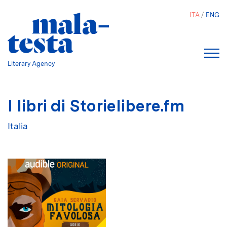
Salta
ITA
ENG
al
contenuto
principale
Literary Agency
I libri di Storielibere.fm
Italia