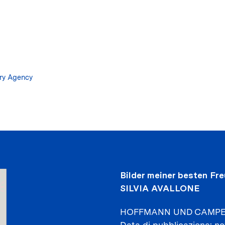
Salta
al
contenuto
principale
ary Agency
Bilder meiner besten Fr
SILVIA AVALLONE
HOFFMANN UND CAMPE
Data di pubblicazione
no