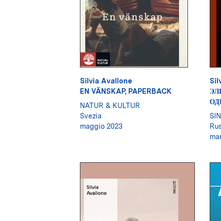
Silvia Avallone
Sil
EN VÄNSKAP, PAPERBACK
ЭЛ
ОД
NATUR & KULTUR
Svezia
SI
maggio 2023
Rus
mar