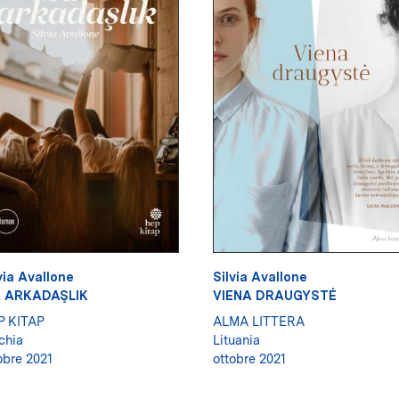
via Avallone
Silvia Avallone
R ARKADAŞLIK
VIENA DRAUGYSTĖ
P KITAP
ALMA LITTERA
chia
Lituania
obre 2021
ottobre 2021