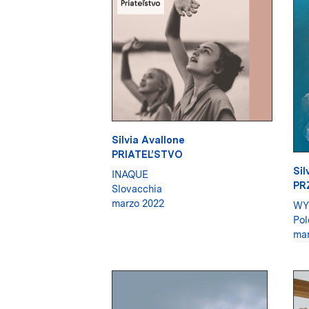
Silvia Avallone
PRIATEĽSTVO
Sil
INAQUE
PR
Slovacchia
marzo 2022
WY
Pol
mar