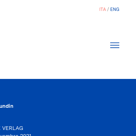
ITA
ENG
eundin
 VERLAG
vembre 2021